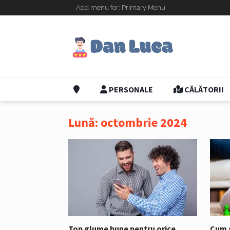
Add menu for: Primary Menu
PERSONALE
CĂLĂTORII
Lună:
octombrie 2024
Top glume bune pentru orice
Cum s