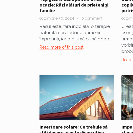
ocazie: Râzi alături de prieteni și
copil
familie
potri
octombrie 30, 2024
0 comment
octomb
Râsul este, fără îndoială, o terapie
Creat
naturală care aduce oamenii
esenț
împreună, iar o glumă bună poate...
armon
vorbi
Read more of this post
probl
Read 
Invertoare solare: Ce trebuie să
Impac
știți despre aceste dispozitive
clase