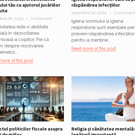
ului tău cu ajutorul jucăriilor
răspândirea infecțiilor
vite
octombrie 24, 2024
0 comment
rie 26, 2024
0 comment
Igiena somnului și igiena
ivitatea este o abilitate
respiratorie sunt esențiale pe
ială în dezvoltarea
preveni răspândirea infecțiilor 
ioasă a copiilor. Fie că
pentru a menține...
m despre rezolvarea
Read more of this post
emelor,...
more of this post
tul politicilor fiscale asupra
Religia și sănătatea mentală:
i de mijloc
legătură importantă