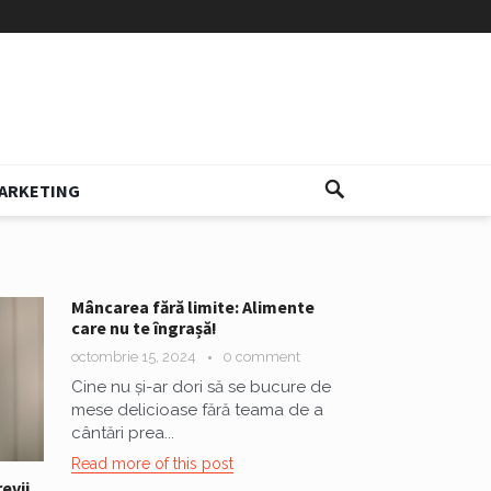
ARKETING
Mâncarea fără limite: Alimente
care nu te îngrașă!
octombrie 15, 2024
0 comment
Cine nu și-ar dori să se bucure de
mese delicioase fără teama de a
cântări prea...
Read more of this post
evii