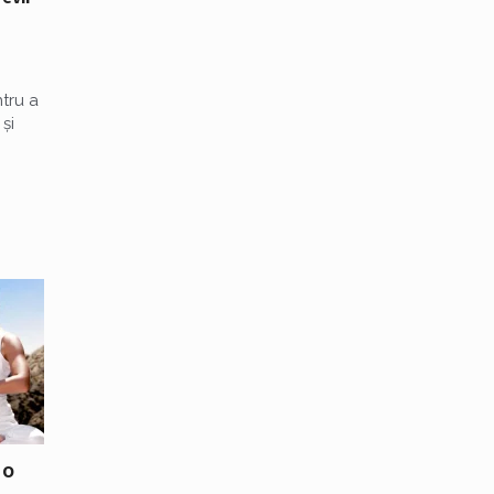
ntru a
și
 O