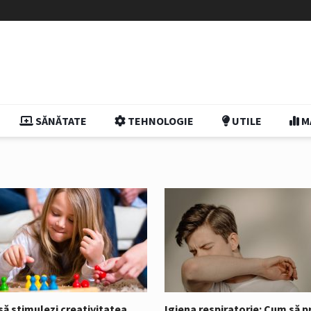
SĂNĂTATE
TEHNOLOGIE
UTILE
M
ă stimulezi creativitatea
Igiena respiratorie: Cum să pr