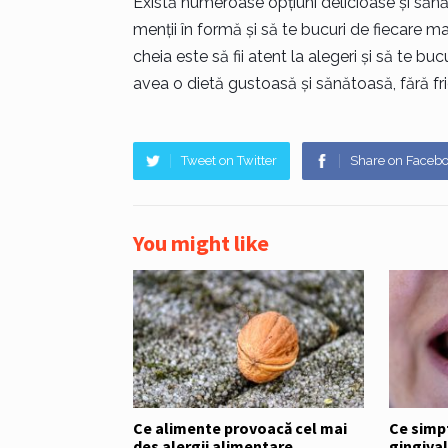
Există numeroase opțiuni delicioase și sănă
menții în formă și să te bucuri de fiecare ma
cheia este să fii atent la alegeri și să te buc
avea o dietă gustoasă și sănătoasă, fără fri
Tweet on Twitter
Share on Faceb
You might like
Ce alimente provoacă cel mai
Ce simp
des alergii alimentare
gingiva