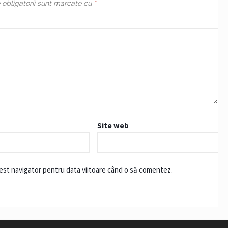
obligatorii sunt marcate cu
*
Site web
cest navigator pentru data viitoare când o să comentez.