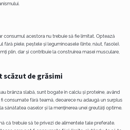
anismului.
iar consumul acestora nu trebuie să fie limitat. Optează
fără piele, peștele și leguminoasele (linte, năut, fasole).
mți plin, dar și contribuie la construirea masei musculare,
t scăzut de grăsimi
au brânza slabă, sunt bogate în calciu și proteine, având
t fi consumate fără teamă, deoarece nu adaugă un surplus
ie la sănătatea oaselor și la menținerea unei greutăți optime.
ă că trebuie să te privezi de alimentele tale preferate.