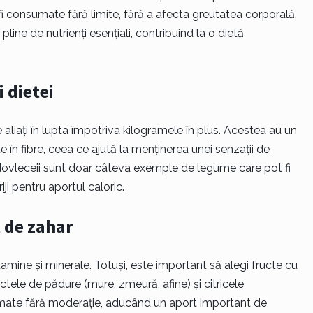
 fi consumate fără limite, fără a afecta greutatea corporală.
line de nutrienți esențiali, contribuind la o dietă
i dietei
aliați în lupta împotriva kilogramele în plus. Acestea au un
 în fibre, ceea ce ajută la menținerea unei senzații de
i dovleceii sunt doar câteva exemple de legume care pot fi
iji pentru aportul caloric.
 de zahar
amine și minerale. Totuși, este important să alegi fructe cu
ctele de pădure (mure, zmeură, afine) și citricele
umate fără moderație, aducând un aport important de