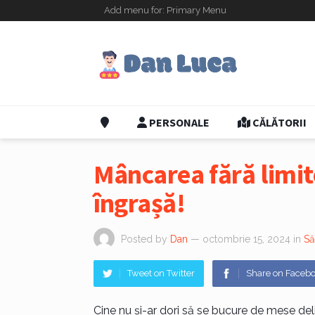
Add menu for: Primary Menu
PERSONALE
CĂLĂTORII
Mâncarea fără limit
îngrașă!
Posted by
Dan
— octombrie 15, 2024
in
Să
Tweet on Twitter
Share on Faceb
Cine nu și-ar dori să se bucure de mese del