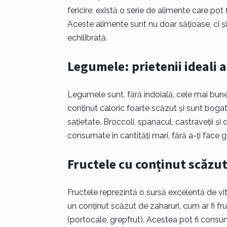
fericire, există o serie de alimente care pot
Aceste alimente sunt nu doar sățioase, ci și p
echilibrată.
Legumele: prietenii ideali a
Legumele sunt, fără îndoială, cele mai bune 
conținut caloric foarte scăzut și sunt bogate
sațietate. Broccoli, spanacul, castraveții ș
consumate în cantități mari, fără a-ți face gr
Fructele cu conținut scăzut
Fructele reprezintă o sursă excelentă de vit
un conținut scăzut de zaharuri, cum ar fi fru
(portocale, grepfrut). Acestea pot fi cons