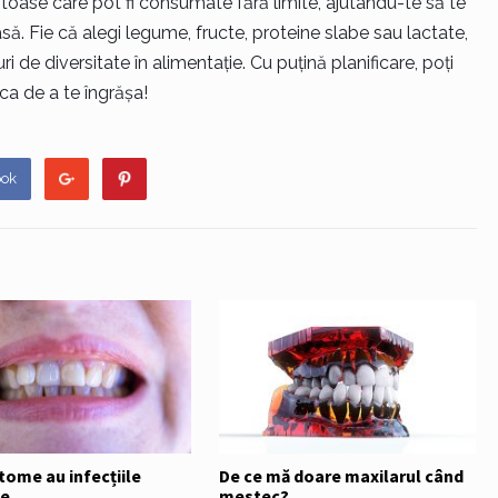
toase care pot fi consumate fără limite, ajutându-te să te
să. Fie că alegi legume, fructe, proteine slabe sau lactate,
uri de diversitate în alimentație. Cu puțină planificare, poți
ca de a te îngrășa!
ook
tome au infecțiile
De ce mă doare maxilarul când
le
mestec?