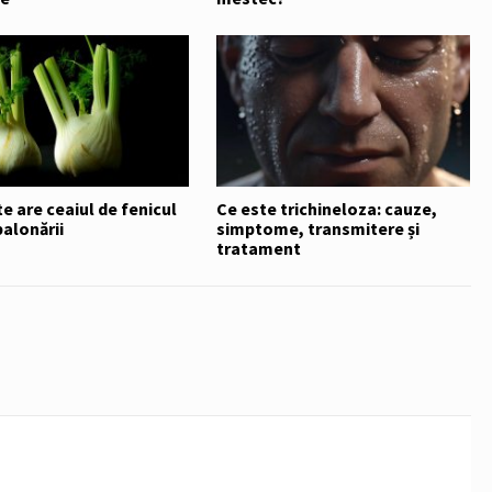
e are ceaiul de fenicul
Ce este trichineloza: cauze,
alonării
simptome, transmitere și
tratament