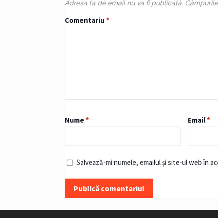
Adresa ta de email nu va fi publicată.
Câmpurile 
Comentariu
*
Nume
*
Email
*
Salvează-mi numele, emailul și site-ul web în a