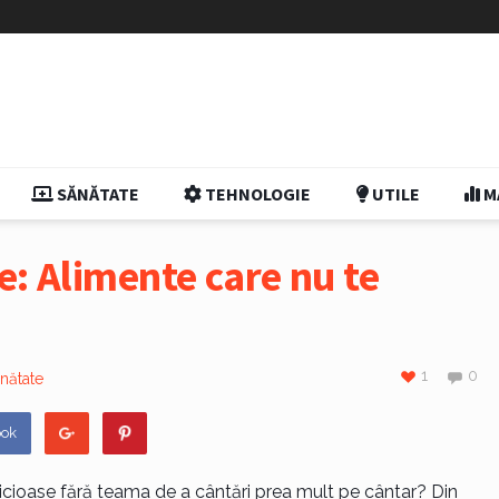
SĂNĂTATE
TEHNOLOGIE
UTILE
M
e: Alimente care nu te
1
0
nătate
ook
icioase fără teama de a cântări prea mult pe cântar? Din