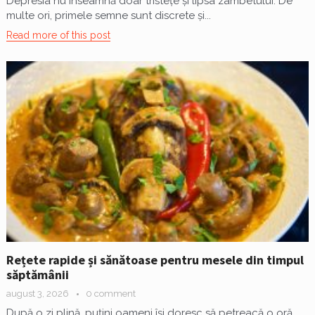
Depresia nu înseamnă doar tristețe și lipsa zâmbetului. De
multe ori, primele semne sunt discrete și...
Read more of this post
Rețete rapide și sănătoase pentru mesele din timpul
săptămânii
august 3, 2026
0 comment
După o zi plină, puțini oameni își doresc să petreacă o oră