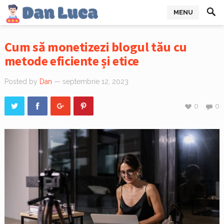
MENU
Cum să monetizezi blogul tău cu
metode eficiente și etice
Posted by
Dan
— septembrie 12, 2023
0
0