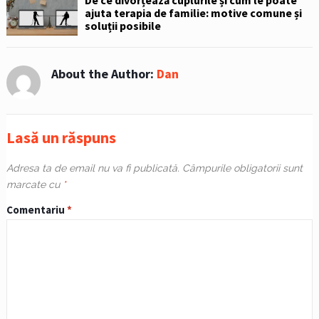
ajuta terapia de familie: motive comune și
soluții posibile
About the Author:
Dan
Lasă un răspuns
Adresa ta de email nu va fi publicată.
Câmpurile obligatorii sunt
marcate cu
*
Comentariu
*