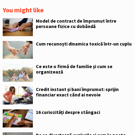
You might like
Model de contract de împrumut între
persoane fizice cu dobândă
Cum recunoști dinamica toxică într-un cuplu
Ce este o firmă de familie și cum se
organizează
Credit instant și bani împrumut: sprijin
financiar exact când ai nevoie
16 curiozități despre stângaci
De ce divorțează cuplurile și cum le poate