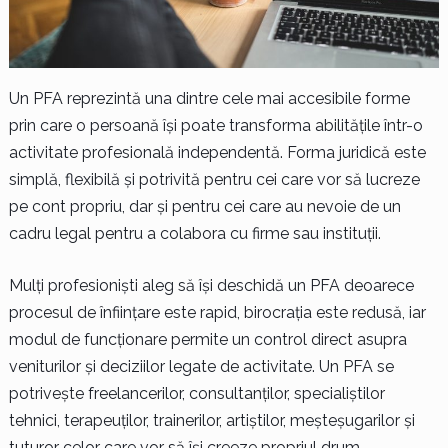
Un PFA reprezintă una dintre cele mai accesibile forme
prin care o persoană își poate transforma abilitățile într-o
activitate profesională independentă. Forma juridică este
simplă, flexibilă și potrivită pentru cei care vor să lucreze
pe cont propriu, dar și pentru cei care au nevoie de un
cadru legal pentru a colabora cu firme sau instituții.
Mulți profesioniști aleg să își deschidă un PFA deoarece
procesul de înființare este rapid, birocrația este redusă, iar
modul de funcționare permite un control direct asupra
veniturilor și deciziilor legate de activitate. Un PFA se
potrivește freelancerilor, consultanților, specialiștilor
tehnici, terapeuților, trainerilor, artiștilor, meșteșugarilor și
tuturor celor care vor să își creeze propriul drum