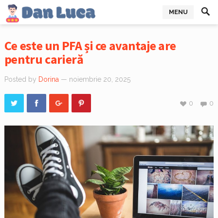
MENU
Ce este un PFA și ce avantaje are
pentru carieră
Posted by
Dorina
— noiembrie 20, 2025
0
0