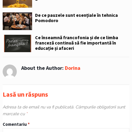
De ce pauzele sunt esențiale în tehnica
Pomodoro
Ce înseamnă francofonia și de ce limba
franceză continuă să fie importantă în
educație și afaceri
About the Author:
Dorina
Lasă un răspuns
Adresa ta de email nu va fi publicată.
Câmpurile obligatorii sunt
marcate cu
*
Comentariu
*