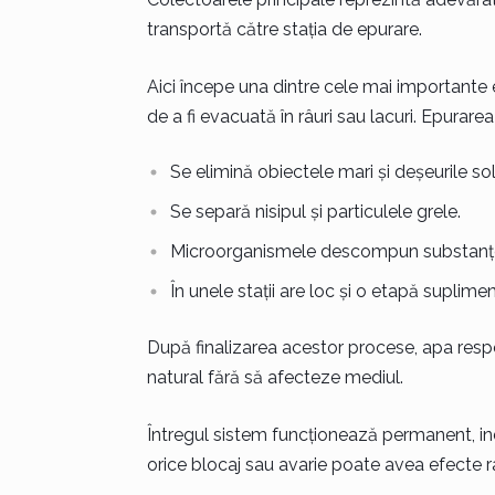
transportă către stația de epurare.
Aici începe una dintre cele mai importante 
de a fi evacuată în râuri sau lacuri. Epurare
Se elimină obiectele mari și deșeurile sol
Se separă nisipul și particulele grele.
Microorganismele descompun substanțe
În unele stații are loc și o etapă suplimen
După finalizarea acestor procese, apa respec
natural fără să afecteze mediul.
Întregul sistem funcționează permanent, ind
orice blocaj sau avarie poate avea efecte r