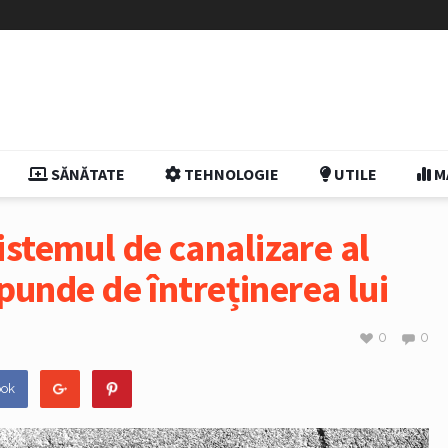
SĂNĂTATE
TEHNOLOGIE
UTILE
M
stemul de canalizare al
spunde de întreținerea lui
0
0
ook