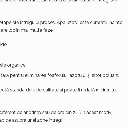
etape ale întregului proces. Apa uzată este curățată înainte
a are loc în mai multe faze:
ide.
le organice.
tară pentru eliminarea fosforului, azotului și altor poluanți.
tă standardele de calitate și poate fi redată în circuitul
iferent de anotimp sau de ora din zi. Din acest motiv,
apide asupra unei zone întregi.