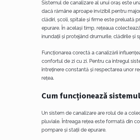
Sistemul de canalizare al unui oraș este una
dacă rămâne aproape invizibil pentru majorita
clădiri, școli, spitale și firme este preluată 
epurare. În același timp, rețeaua colecteaz
inundații și protejând drumurile, clădirile și s
Funcționarea corectă a canalizării influențe
confortul de zi cu zi. Pentru ca întregul si
întreținere constantă și respectarea unor reg
rețea.
Cum funcționează sistemul 
Un sistem de canalizare are rolul de a colec
pluviale. Întreaga rețea este formată din co
pompare și stații de epurare.