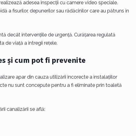
e realizează adesea inspecții cu camere video speciale.
 a fisurilor, depunerilor sau rădăcinilor care au pătruns în
ntă decât intervențiile de urgență. Curățarea regulată
 de viață a întregii rețele.
s și cum pot fi prevenite
zare apar din cauza utilizării incorecte a instalațiilor
cte nu sunt concepute pentru a fi eliminate prin toaletă
i canalizării se află: