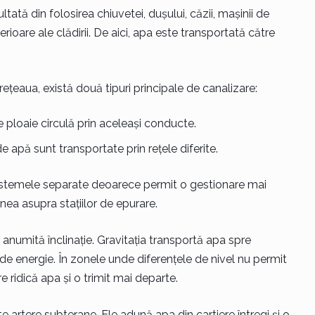
tată din folosirea chiuvetei, dușului, căzii, mașinii de
rioare ale clădirii. De aici, apa este transportată către
rețeaua, există două tipuri principale de canalizare:
 ploaie circulă prin aceleași conducte.
e apă sunt transportate prin rețele diferite.
istemele separate deoarece permit o gestionare mai
nea asupra stațiilor de epurare.
numită înclinație. Gravitația transportă apa spre
e energie. În zonele unde diferențele de nivel nu permit
e ridică apa și o trimit mai departe.
 artere subterane. Ele adună apa din cartiere întregi și o