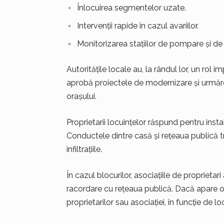
Înlocuirea segmentelor uzate.
Intervenții rapide în cazul avariilor.
Monitorizarea stațiilor de pompare și de
Autoritățile locale au, la rândul lor, un rol i
aprobă proiectele de modernizare și urmăres
orașului.
Proprietarii locuințelor răspund pentru instalaț
Conductele dintre casă și rețeaua publică tr
infiltrațiile.
În cazul blocurilor, asociațiile de proprieta
racordare cu rețeaua publică. Dacă apare o p
proprietarilor sau asociației, în funcție de 