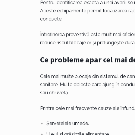
Pentru identificarea exactă a unei avarii, s
Aceste echipamente permit localizarea rapidă
conducte.
Întreținerea preventivă este mult mai eficie
reduce riscul blocajelor și prelungește durata
Ce probleme apar cel mai de
Cele mai multe blocaje din sistemul de canali
sanitare. Multe obiecte care ajung în condu
sau chiuvetă.
Printre cele mai frecvente cauze ale înfundări
Șervețelele umede.
Uleiul și grăsimile alimentare.