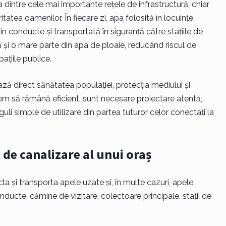
 dintre cele mai importante rețele de infrastructură, chiar
tea oamenilor. În fiecare zi, apa folosită în locuințe,
prin conducte și transportată în siguranță către stațiile de
ă și o mare parte din apa de ploaie, reducând riscul de
pațiile publice.
ază direct sănătatea populației, protecția mediului și
stem să rămână eficient, sunt necesare proiectare atentă,
uli simple de utilizare din partea tuturor celor conectați la
de canalizare al unui oraș
ta și transporta apele uzate și, în multe cazuri, apele
nducte, cămine de vizitare, colectoare principale, stații de