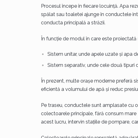
Procesul începe în fiecare locuință. Apa rezul
spălat sau toaletei ajunge în conductele inte
conducta principală a străzii.
În funcție de modul în care este proiectată 
Sistem unitar, unde apele uzate și apa de
Sistem separativ, unde cele două tipuri d
În prezent, multe orașe moderne preferă s
eficientă a volumului de apă și reduc presiu
Pe traseu, conductele sunt amplasate cu o a
colectoarele principale, fără consum mare d
acest lucru, intervin stațiile de pompare, car
Colectoarele principale reprezintă adevărate