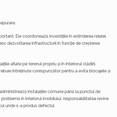
 epurare.
mportant. Ele coordonează investițiile în extinderea rețelei,
c dezvoltarea infrastructurii în funcție de creșterea
iile aflate pe terenul propriu și în interiorul clădirii.
ebuie întreținute corespunzător pentru a evita blocajele și
ri administrează instalațiile comune până la punctul de
roblemă în interiorul imobilului, responsabilitatea revine
locul unde s-a produs defectul.