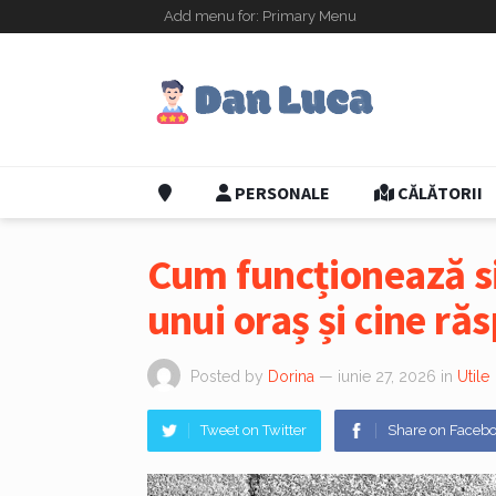
Add menu for: Primary Menu
PERSONALE
CĂLĂTORII
Cum funcționează si
unui oraș și cine ră
Posted by
Dorina
— iunie 27, 2026
in
Utile
Tweet on Twitter
Share on Faceb