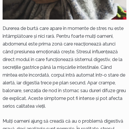
Durerea de burtă care apare în momente de stres nu este
întâmplătoare și nici rară. Pentru foarte mulți oameni,
abdomenul este prima zonă care reacționează atunci
când presiunea emoțională crește. Stresul influențează
direct modul în care funcționează sistemul digestiv, de la
secrețiile gastrice până la mișcările intestinale. Când
mintea este încordată, corpul intră automat într-o stare de
alertă, iar digestia trece pe plan secund. Apar crampe,
balonare, senzația de nod în stomac sau dureri difuze greu
de explicat. Aceste simptome pot fi intense și pot afecta
serios calitatea vieții.
Mulți oameni ajung să creadă că au o problemă digestivă
gravă, deși analizele sunt normale. În realitate, stresul