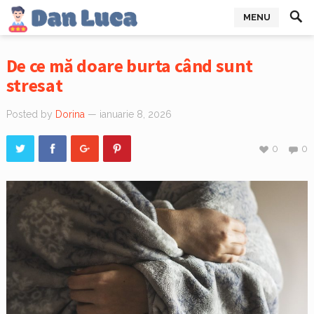
MENU
De ce mă doare burta când sunt
stresat
Posted by
Dorina
— ianuarie 8, 2026
0
0