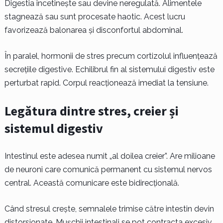
Digestia încetinește sau devine neregulată. Alimentele
stagnează sau sunt procesate haotic. Acest lucru
favorizează balonarea și disconfortul abdominal.
În paralel, hormonii de stres precum cortizolul influențează
secrețiile digestive. Echilibrul fin al sistemului digestiv este
perturbat rapid. Corpul reacționează imediat la tensiune.
Legătura dintre stres, creier și
sistemul digestiv
Intestinul este adesea numit „al doilea creier”. Are milioane
de neuroni care comunică permanent cu sistemul nervos
central. Această comunicare este bidirecțională.
Când stresul crește, semnalele trimise către intestin devin
distorsionate. Mușchii intestinali se pot contracta excesiv