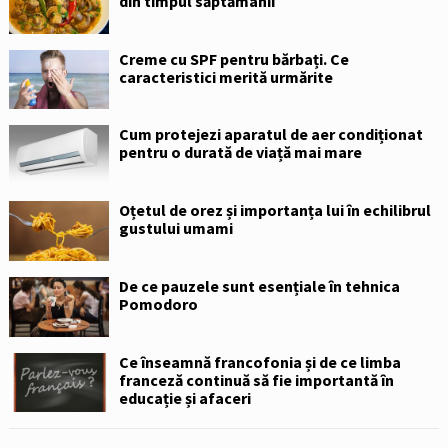
din timpul săptămânii
Creme cu SPF pentru bărbați. Ce
caracteristici merită urmărite
Cum protejezi aparatul de aer condiționat
pentru o durată de viață mai mare
Oțetul de orez și importanța lui în echilibrul
gustului umami
De ce pauzele sunt esențiale în tehnica
Pomodoro
Ce înseamnă francofonia și de ce limba
franceză continuă să fie importantă în
educație și afaceri