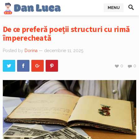
MENU
De ce preferă poeții structuri cu rimă
împerecheată
Posted by
Dorina
— decembrie 11, 2025
0
0