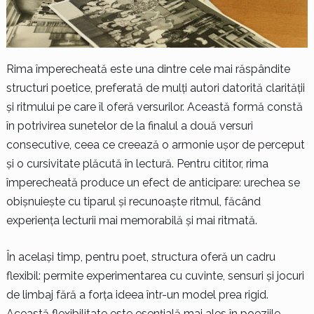
Rima împerecheată este una dintre cele mai răspândite
structuri poetice, preferată de mulți autori datorită clarității
și ritmului pe care îl oferă versurilor. Această formă constă
în potrivirea sunetelor de la finalul a două versuri
consecutive, ceea ce creează o armonie ușor de perceput
și o cursivitate plăcută în lectură. Pentru cititor, rima
împerecheată produce un efect de anticipare: urechea se
obișnuiește cu tiparul și recunoaște ritmul, făcând
experiența lecturii mai memorabilă și mai ritmată.
În același timp, pentru poet, structura oferă un cadru
flexibil: permite experimentarea cu cuvinte, sensuri și jocuri
de limbaj fără a forța ideea într-un model prea rigid.
Această flexibilitate este esențială mai ales în poeziile