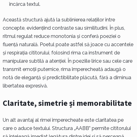
încărca textul.
Această structură ajută la sublinierea relațiilor între
concepte, evidențiind contraste sau similitudini. În plus,
ritmul regulat reduce monotonia și conferă poeziei o
fluență naturală. Poetul poate astfel să joace cu accentele
și respirația cititorului, folosind rima ca instrument de
manipulare subtilă a atenției. În poeziile lirice sau cele care
transmit emoții puternice, rima împerecheată adaugă o
notă de eleganță și predictibilitate plăcută, fără a diminua
libertatea expresivă.
Claritate, simetrie și memorabilitate
Un alt avantaj al rimei împerecheate este claritatea pe
care o aduce textului. Structura „AABB” permite cititorului
să înțeleagă imediat legătura dintre idei și să perceapă