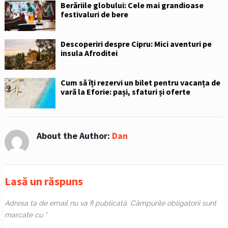
Berăriile globului: Cele mai grandioase
festivaluri de bere
Descoperiri despre Cipru: Mici aventuri pe
insula Afroditei
Cum să îți rezervi un bilet pentru vacanța de
vară la Eforie: pași, sfaturi și oferte
About the Author:
Dan
Lasă un răspuns
Adresa ta de email nu va fi publicată.
Câmpurile obligatorii sunt
marcate cu
*