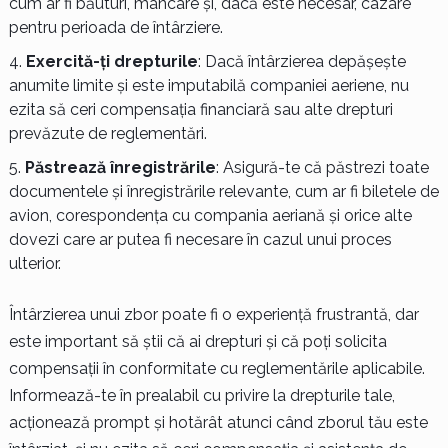
cum ar fi băuturi, mâncare și, dacă este necesar, cazare
pentru perioada de întârziere.
Exercită-ți drepturile
: Dacă întârzierea depășește
anumite limite și este imputabilă companiei aeriene, nu
ezita să ceri compensația financiară sau alte drepturi
prevăzute de reglementări.
Păstrează înregistrările
: Asigură-te că păstrezi toate
documentele și înregistrările relevante, cum ar fi biletele de
avion, corespondența cu compania aeriană și orice alte
dovezi care ar putea fi necesare în cazul unui proces
ulterior.
Întârzierea unui zbor poate fi o experiență frustrantă, dar
este important să știi că ai drepturi și că poți solicita
compensații în conformitate cu reglementările aplicabile.
Informează-te în prealabil cu privire la drepturile tale,
acționează prompt și hotărât atunci când zborul tău este