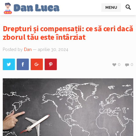
MENU
Drepturi și compensații: ce să ceri dacă
zborul tău este întârziat
Posted by
Dan
— aprilie 30, 2024
0
0