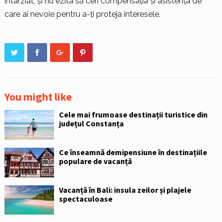
întârziat, și nu ezita să ceri compensația și asistența de
care ai nevoie pentru a-ți proteja interesele.
You might like
Cele mai frumoase destinații turistice din
județul Constanța
Ce înseamnă demipensiune în destinațiile
populare de vacanță
Vacanță în Bali: insula zeilor și plajele
spectaculoase