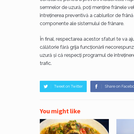
semnelor de uzură, poți menține frânele vehi
întreținerea preventivă a cablurilor de frână
componente ale sistemului de frânare.
În final, respectarea acestor sfaturi te va aj
călătorie fără grija funcționării necorespun
uzură și că respecți programul de întrețin
trafic.
Tweet on Twitter
Share on Faceb
You might like