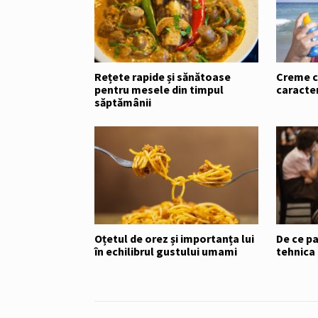
Rețete rapide și sănătoase
Creme cu
pentru mesele din timpul
caracter
săptămânii
Oțetul de orez și importanța lui
De ce pa
în echilibrul gustului umami
tehnic