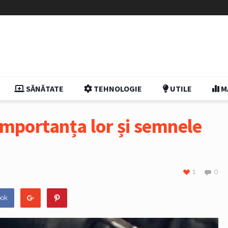
SĂNĂTATE
TEHNOLOGIE
UTILE
M
 Importanța lor și semnele
1
0
ook