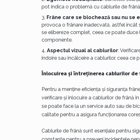
pot indica o problemă cu cablurile de frână
Frâne care se blochează sau nu se 
provoca o frânare inadecvată, astfel încât s
se elibereze complet, ceea ce poate duce la 
componente.
Aspectul vizual al cablurilor
: Verific
îndoire sau încâlceire a cablurilor, ceea ce
Înlocuirea și întreținerea cablurilor de
Pentru a menține eficiența și siguranța fr
verificare și înlocuire a cablurilor de frână
se poate face la un service auto sau de bicic
calitate pentru a asigura funcționarea core
Cablurile de frână sunt esențiale pentru sigu
constante pentru a preveni incidentele neplă