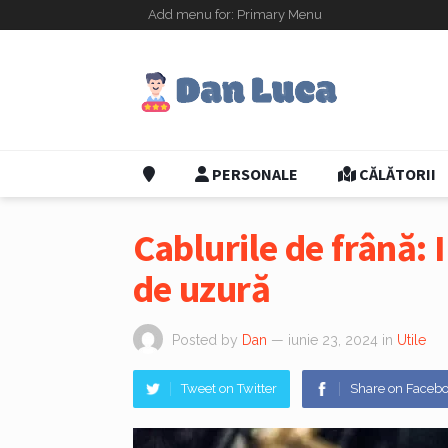
Add menu for: Primary Menu
PERSONALE
CĂLĂTORII
Cablurile de frână:
de uzură
Posted by
Dan
— iunie 23, 2024
in
Utile
Tweet on Twitter
Share on Faceb