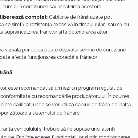
, cum ar fi coroziunea sau încăleirea acestora.
eliberează complet
: Cablurile de frână uzate pot
ă se simtă o rezistență excesivă în timpul rulării sau să nu
supraîncălzirea frânelor și la deteriorarea altor
area vizuală periodică poate dezvălui semne de coroziune,
 poate afecta funcționarea corectă a frânelor.
 frână
ânelor, este recomandat să urmezi un program regulat de
 în conformitate cu recomandările producătorului. Înlocuirea
lete calificat, unde se vor utiliza cabluri de frână de înaltă
spunzătoare a sistemului de frânare.
ranța vehiculului și trebuie să fie supuse unei atenții
cute. Prin înțelegerea funcționării lor și prin monitorizarea