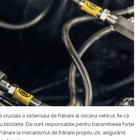
rucială a sistemului de frânare al oricărui vehicul, fie că
biciclete. Ele sunt responsabile pentru transmiterea forței
frânare la mecanismul de frânare propriu-zis, asigurând