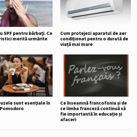
 SPF pentru bărbați. Ce
Cum protejezi aparatul de aer
istici merită urmărite
condiționat pentru o durată de
viață mai mare
uzele sunt esențiale în
Ce înseamnă francofonia și de
a Pomodoro
ce limba franceză continuă să
fie importantă în educație și
afaceri