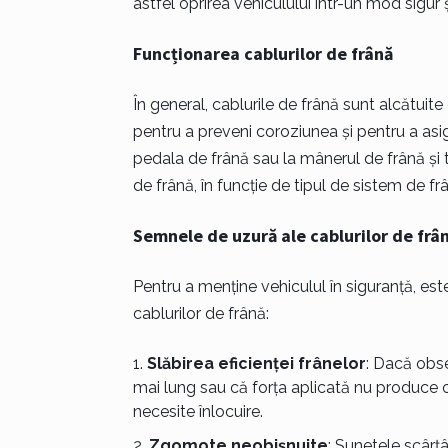
astfel oprirea vehiculului într-un mod sigur și
Funcționarea cablurilor de frână
În general, cablurile de frână sunt alcătuite 
pentru a preveni coroziunea și pentru a asi
pedala de frână sau la mânerul de frână și t
de frână, în funcție de tipul de sistem de frâ
Semnele de uzură ale cablurilor de frâ
Pentru a menține vehiculul în siguranță, est
cablurilor de frână:
Slăbirea eficienței frânelor
: Dacă obse
mai lung sau că forța aplicată nu produce o o
necesite înlocuire.
Zgomote neobișnuite
: Sunetele scârț