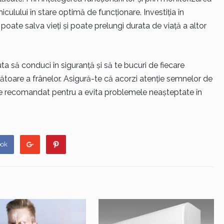
culului în stare optimă de funcționare. Investiția în
 poate salva vieți și poate prelungi durata de viață a altor
uta să conduci în siguranță și să te bucuri de fiecare
zătoare a frânelor. Asigură-te că acorzi atenție semnelor de
ere recomandat pentru a evita problemele neașteptate în
ook