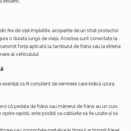
 eficient.
din fire de oțel împletite, acoperite de un strat protector
gura o durată lungă de viață. Acestea sunt conectate la
ransmit forța aplicată la tamburul de frână sau la etrierul
nare al vehiculului.
nă
e esențial să fii conștient de semnele care indică uzura
rvi că pedala de frână sau mânerul de frână au un curs
prire rapidă, este posibil ca cablurile să fie uzate și să
âitoare sau zgomotele metalice în timpul acționării frânei