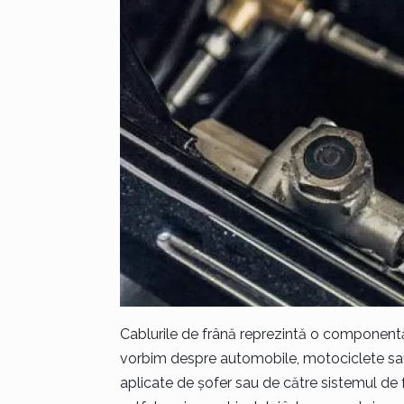
Cablurile de frână reprezintă o componentă c
vorbim despre automobile, motociclete sau 
aplicate de șofer sau de către sistemul de 